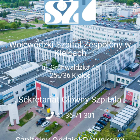
Wojewódzki Szpital Zespolony w
Kielcach
ul. Grunwaldzka 45
25-736 Kielce
Sekretariat Główny Szpitala
41 36-71 301