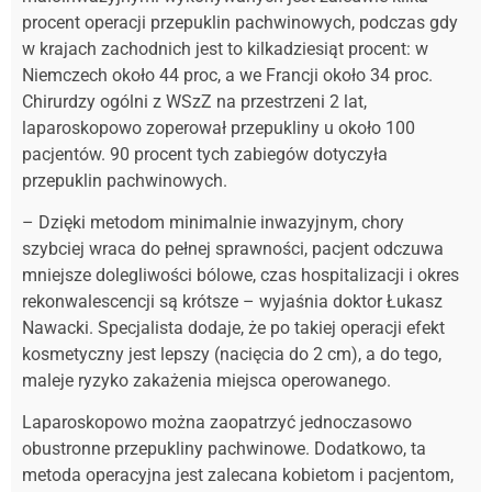
procent operacji przepuklin pachwinowych, podczas gdy
w krajach zachodnich jest to kilkadziesiąt procent: w
Niemczech około 44 proc, a we Francji około 34 proc.
Chirurdzy ogólni z WSzZ na przestrzeni 2 lat,
laparoskopowo zoperował przepukliny u około 100
pacjentów. 90 procent tych zabiegów dotyczyła
przepuklin pachwinowych.
– Dzięki metodom minimalnie inwazyjnym, chory
szybciej wraca do pełnej sprawności, pacjent odczuwa
mniejsze dolegliwości bólowe, czas hospitalizacji i okres
rekonwalescencji są krótsze – wyjaśnia doktor Łukasz
Nawacki. Specjalista dodaje, że po takiej operacji efekt
kosmetyczny jest lepszy (nacięcia do 2 cm), a do tego,
maleje ryzyko zakażenia miejsca operowanego.
Laparoskopowo można zaopatrzyć jednoczasowo
obustronne przepukliny pachwinowe. Dodatkowo, ta
metoda operacyjna jest zalecana kobietom i pacjentom,