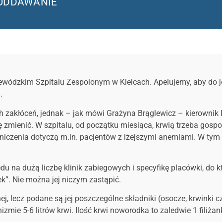
 ODDAWANIE
ewódzkim Szpitalu Zespolonym w Kielcach. Apelujemy, aby do je
.
h zakłóceń, jednak – jak mówi Grażyna Brąglewicz – kierownik P
ę zmienić. W szpitalu, od początku miesiąca, krwią trzeba gosp
niczenia dotyczą m.in. pacjentów z lżejszymi anemiami. W tym 
a dużą liczbę klinik zabiegowych i specyfikę placówki, do które
”. Nie można jej niczym zastąpić.
j, lecz podane są jej poszczególne składniki (osocze, krwinki cz
e 5-6 litrów krwi. Ilość krwi noworodka to zaledwie 1 filiżan