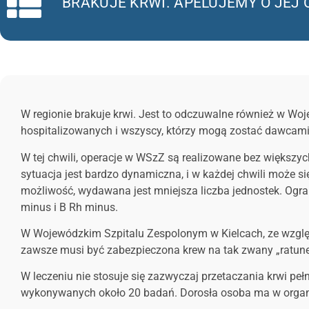
BRAKUJE KRWI. APELUJEMY O JEJ
W regionie brakuje krwi. Jest to odczuwalne również w Woj
hospitalizowanych i wszyscy, którzy mogą zostać dawcami
W tej chwili, operacje w WSzZ są realizowane bez większyc
sytuacja jest bardzo dynamiczna, i w każdej chwili może si
możliwość, wydawana jest mniejsza liczba jednostek. Ogra
minus i B Rh minus.
W Wojewódzkim Szpitalu Zespolonym w Kielcach, ze względu n
zawsze musi być zabezpieczona krew na tak zwany „ratunek
W leczeniu nie stosuje się zazwyczaj przetaczania krwi pełne
wykonywanych około 20 badań. Dorosła osoba ma w organizmi