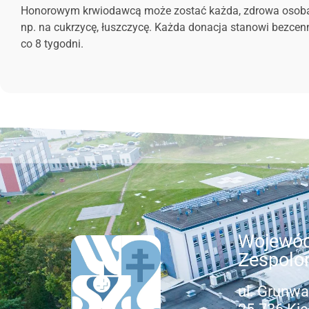
Honorowym krwiodawcą może zostać każda, zdrowa osoba, w 
np. na cukrzycę, łuszczycę. Każda donacja stanowi bezcenn
co 8 tygodni.
Wojewód
Zespolo
ul. Grunwa