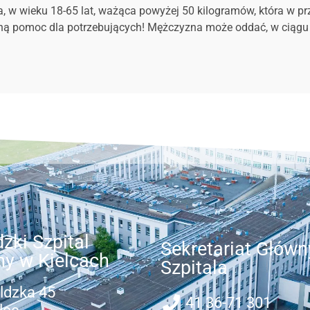
wieku 18-65 lat, ważąca powyżej 50 kilogramów, która w przesz
ą pomoc dla potrzebujących! Mężczyzna może oddać, w ciągu roku
zki Szpital
Sekretariat Główn
ny w Kielcach
Szpitala
ldzka 45
41 36-71 301