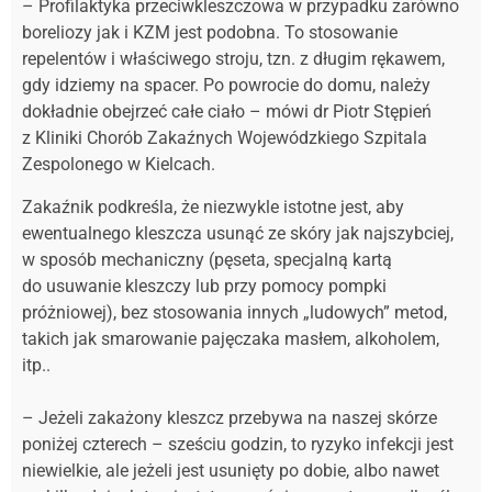
– Profilaktyka przeciwkleszczowa w przypadku zarówno
boreliozy jak i KZM jest podobna. To stosowanie
repelentów i właściwego stroju, tzn. z długim rękawem,
gdy idziemy na spacer. Po powrocie do domu, należy
dokładnie obejrzeć całe ciało – mówi dr Piotr Stępień
z Kliniki Chorób Zakaźnych Wojewódzkiego Szpitala
Zespolonego w Kielcach.
Zakaźnik podkreśla, że niezwykle istotne jest, aby
ewentualnego kleszcza usunąć ze skóry jak najszybciej,
w sposób mechaniczny (pęseta, specjalną kartą
do usuwanie kleszczy lub przy pomocy pompki
próżniowej), bez stosowania innych „ludowych” metod,
takich jak smarowanie pajęczaka masłem, alkoholem,
itp..
– Jeżeli zakażony kleszcz przebywa na naszej skórze
poniżej czterech – sześciu godzin, to ryzyko infekcji jest
niewielkie, ale jeżeli jest usunięty po dobie, albo nawet