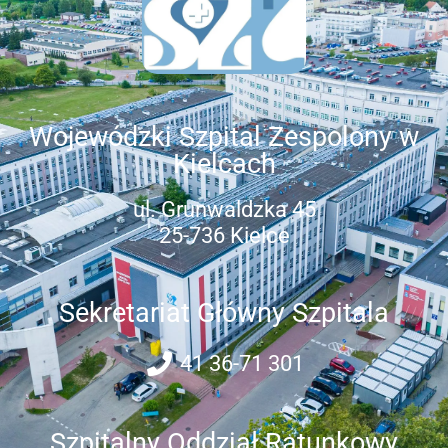
Wojewódzki Szpital Zespolony w
Kielcach
ul. Grunwaldzka 45
25-736 Kielce
Sekretariat Główny Szpitala
41 36-71 301
Szpitalny Oddział Ratunkowy