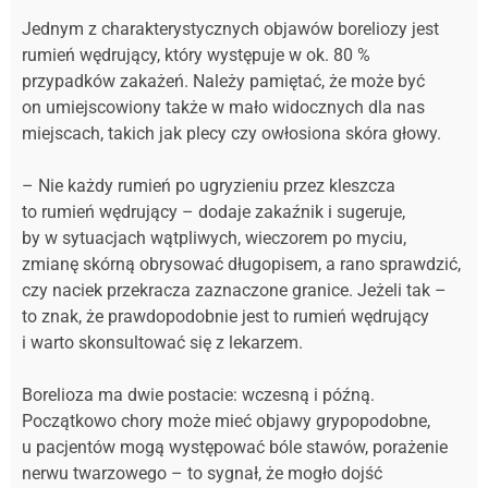
Jednym z charakterystycznych objawów boreliozy jest
rumień wędrujący, który występuje w ok. 80 %
przypadków zakażeń. Należy pamiętać, że może być
on umiejscowiony także w mało widocznych dla nas
miejscach, takich jak plecy czy owłosiona skóra głowy.
– Nie każdy rumień po ugryzieniu przez kleszcza
to rumień wędrujący – dodaje zakaźnik i sugeruje,
by w sytuacjach wątpliwych, wieczorem po myciu,
zmianę skórną obrysować długopisem, a rano sprawdzić,
czy naciek przekracza zaznaczone granice. Jeżeli tak –
to znak, że prawdopodobnie jest to rumień wędrujący
i warto skonsultować się z lekarzem.
Borelioza ma dwie postacie: wczesną i późną.
Początkowo chory może mieć objawy grypopodobne,
u pacjentów mogą występować bóle stawów, porażenie
nerwu twarzowego – to sygnał, że mogło dojść