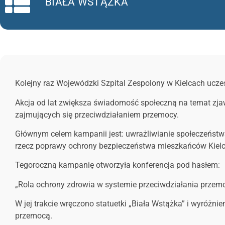
BIAŁA WSTĄŻKA
Kolejny raz Wojewódzki Szpital Zespolony w Kielcach ucze
Akcja od lat zwiększa świadomość społeczną na temat zjawi
zajmujących się przeciwdziałaniem przemocy.
Głównym celem kampanii jest: uwrażliwianie społeczeńst
rzecz poprawy ochrony bezpieczeństwa mieszkańców Kielc
Tegoroczną kampanię otworzyła konferencja pod hasłem:
„Rola ochrony zdrowia w systemie przeciwdziałania przem
W jej trakcie wręczono statuetki „Biała Wstążka” i wyróżn
przemocą.