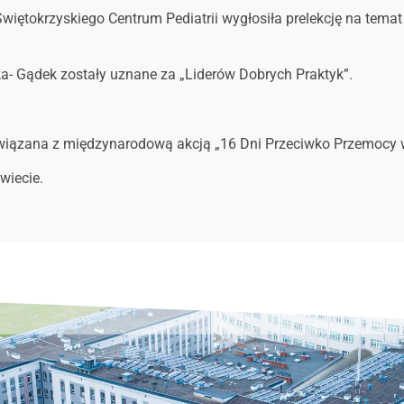
więtokrzyskiego Centrum Pediatrii wygłosiła prelekcję na temat 
ka- Gądek zostały uznane za „Liderów Dobrych Praktyk”.
t związana z międzynarodową akcją „16 Dni Przeciwko Przemocy
wiecie.