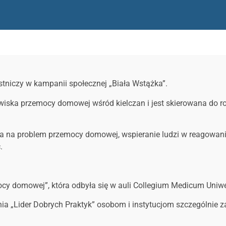
stniczy w kampanii społecznej „Biała Wstążka”.
ska przemocy domowej wśród kielczan i jest skierowana do rodz
wa na problem przemocy domowej, wspieranie ludzi w reagowa
.
ocy domowej”, która odbyła się w auli Collegium Medicum
Uniwe
ienia „Lider Dobrych Praktyk” osobom i instytucjom szczególni