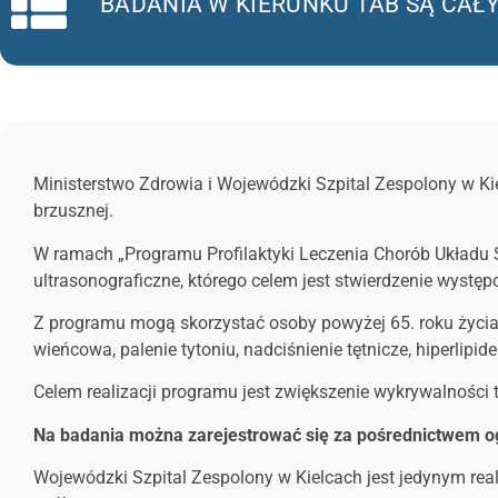
BADANIA W KIERUNKU TAB SĄ CA
Ministerstwo Zdrowia i Wojewódzki Szpital Zespolony w Ki
brzusznej.
W ramach „Programu Profilaktyki Leczenia Chorób Układu 
ultrasonograficzne, którego celem jest stwierdzenie wystę
Z programu mogą skorzystać osoby powyżej 65. roku życia,
wieńcowa, palenie tytoniu, nadciśnienie tętnicze, hiperlipid
Celem realizacji programu jest zwiększenie wykrywalności 
Na badania można zarejestrować się za pośrednictwem ogól
Wojewódzki Szpital Zespolony w Kielcach jest jedynym re