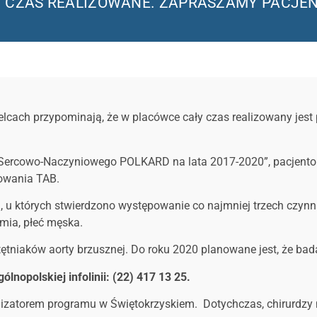
ŁY CZAS REALIZOWANE. ZAPRASZAMY PACJ
elcach przypominają, że w placówce cały czas realizowany jes
Sercowo-Naczyniowego POLKARD na lata 2017-2020”, pacjentom 
powania TAB.
 u których stwierdzono występowanie co najmniej trzech czynn
emia, płeć męska.
tętniaków aorty brzusznej. Do roku 2020 planowane jest, że bad
nopolskiej infolinii: (22) 417 13 25.
alizatorem programu w Świętokrzyskiem. Dotychczas, chirurdzy