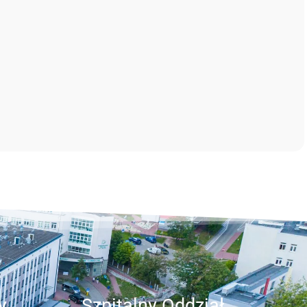
y
Szpitalny Oddział