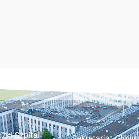
zki Szpital
Sekretariat Główn