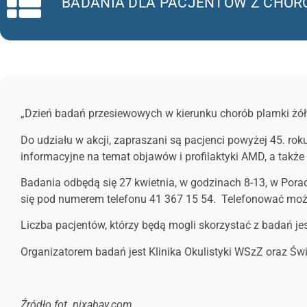
BADANIA DLA PACJENTÓW Z CHORO
„Dzień badań przesiewowych w kierunku chorób plamki żółt
Do udziału w akcji, zapraszani są pacjenci powyżej 45. rok
informacyjne na temat objawów i profilaktyki AMD, a także
Badania odbędą się 27 kwietnia, w godzinach 8-13, w Poradn
się pod numerem telefonu 41 367 15 54. Telefonować moż
Liczba pacjentów, którzy będą mogli skorzystać z badań je
Organizatorem badań jest Klinika Okulistyki WSzZ oraz Ś
Źródło fot. pixabay.com