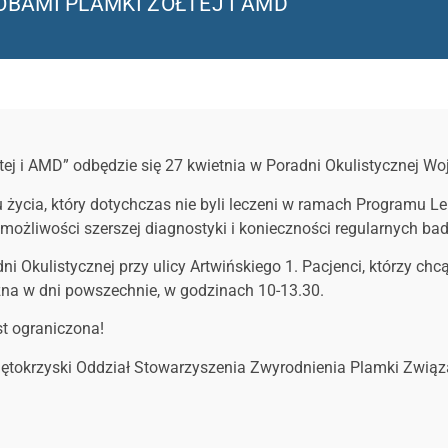
BAMI PLAMKI ŻÓŁTEJ I AMD
ej i AMD” odbędzie się 27 kwietnia w Poradni Okulistycznej W
u życia, który dotychczas nie byli leczeni w ramach Programu L
 możliwości szerszej diagnostyki i konieczności regularnych ba
i Okulistycznej przy ulicy Artwińskiego 1. Pacjenci, którzy chc
na w dni powszechnie, w godzinach 10-13.30.
st ograniczona!
więtokrzyski Oddział Stowarzyszenia Zwyrodnienia Plamki Zwią