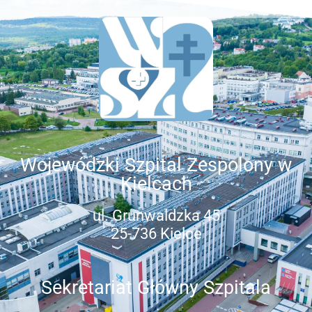
Wojewódzki Szpital Zespolony w
Kielcach
ul. Grunwaldzka 45
25-736 Kielce
Sekretariat Główny Szpitala