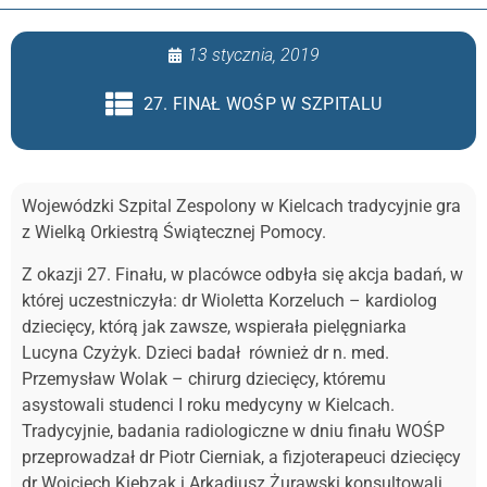
13 stycznia, 2019
27. FINAŁ WOŚP W SZPITALU
Wojewódzki Szpital Zespolony w Kielcach tradycyjnie gra
z Wielką Orkiestrą Świątecznej Pomocy.
Z okazji 27. Finału, w placówce odbyła się akcja badań, w
której uczestniczyła: dr Wioletta Korzeluch – kardiolog
dziecięcy, którą jak zawsze, wspierała pielęgniarka
Lucyna Czyżyk. Dzieci badał również dr n. med.
Przemysław Wolak – chirurg dziecięcy, któremu
asystowali studenci I roku medycyny w Kielcach.
Tradycyjnie, badania radiologiczne w dniu finału WOŚP
przeprowadzał dr Piotr Cierniak, a fizjoterapeuci dziecięcy
dr Wojciech Kiebzak i Arkadiusz Żurawski konsultowali