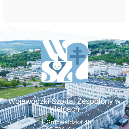
Wojewódzki Szpital Zespolony w
Kielcach
ul. Grunwaldzka 45