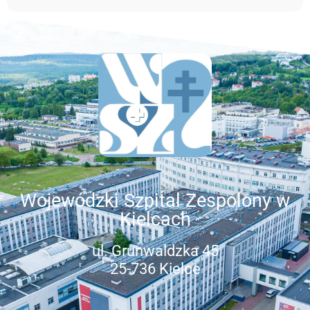
Wojewódzki Szpital Zespolony w
Kielcach
ul. Grunwaldzka 45
25-736 Kielce