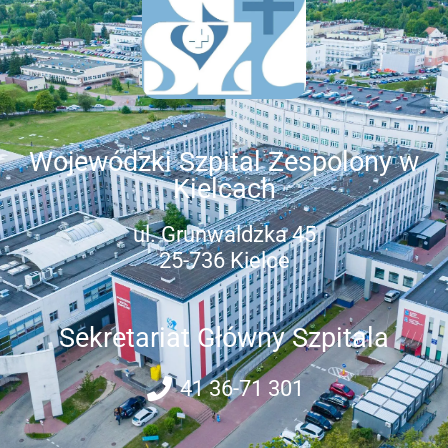
Wojewódzki Szpital Zespolony w
Kielcach
ul. Grunwaldzka 45
25-736 Kielce
Sekretariat Główny Szpitala
41 36-71 301