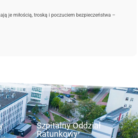
ają je miłością, troską i poczuciem bezpieczeństwa –
y
Szpitalny Oddział
Ratunkowy