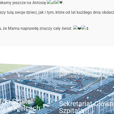
zekamy jeszcze na Antosię
.
 tulą swoje dzieci, jak i tym, które od lat każdego dnia obdarz
ia, że Mama naprawdę znaczy cały świat.
zki Szpital
Sekretariat Główn
ny w Kielcach
Szpitala