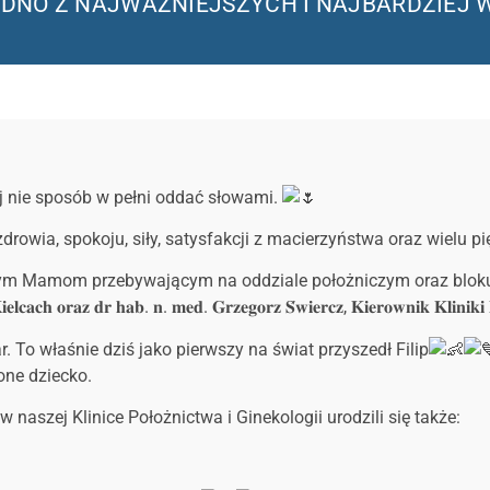
𝐤𝐢 – JEDNO Z NAJWAŻNIEJSZYCH I NAJBARD
ej nie sposób w pełni oddać słowami.
wia, spokoju, siły, satysfakcji z macierzyństwa oraz wielu p
Mamom przebywającym na oddziale położniczym oraz bloku porodowym
𝐢𝐞𝐥𝐜𝐚𝐜𝐡 𝐨𝐫𝐚𝐳 𝐝𝐫 𝐡𝐚𝐛. 𝐧. 𝐦𝐞𝐝. 𝐆𝐫𝐳𝐞𝐠𝐨𝐫𝐳 𝐒́𝐰𝐢𝐞𝐫𝐜𝐳, 𝐊𝐢𝐞𝐫𝐨𝐰𝐧𝐢𝐤 𝐊𝐥𝐢𝐧𝐢𝐤𝐢
To właśnie dziś jako pierwszy na świat przyszedł Filip
one dziecko.
w naszej Klinice Położnictwa i Ginekologii urodzili się także: