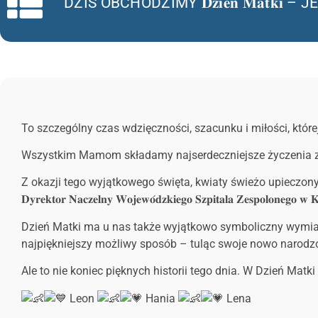
DZIŚ OBCHODZIMY 𝐃𝐳𝐢𝐞𝐧́ 𝐌𝐚
To szczególny czas wdzięczności, szacunku i miłości, któr
Wszystkim Mamom składamy najserdeczniejsze życzenia zdro
Z okazji tego wyjątkowego święta, kwiaty świeżo upieczonym 
𝐃𝐲𝐫𝐞𝐤𝐭𝐨𝐫 𝐍𝐚𝐜𝐳𝐞𝐥𝐧𝐲 𝐖𝐨𝐣𝐞𝐰𝐨́𝐝𝐳𝐤𝐢𝐞𝐠𝐨 𝐒𝐳𝐩𝐢𝐭𝐚𝐥𝐚 𝐙𝐞𝐬𝐩𝐨𝐥𝐨𝐧𝐞𝐠𝐨 𝐰 𝐊
Dzień Matki ma u nas także wyjątkowo symboliczny wymiar. 
najpiękniejszy możliwy sposób – tuląc swoje nowo narodz
Ale to nie koniec pięknych historii tego dnia. W Dzień Matki 
Leon
Hania
Lena