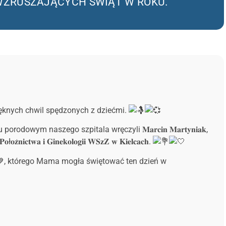
ZIEJ WZRUSZAJĄCYCH ŚWIĄT W ROKU.
ięknych chwil spędzonych z dziećmi.
 naszego szpitala wręczyli 𝐌𝐚𝐫𝐜𝐢𝐧 𝐌𝐚𝐫𝐭𝐲𝐧𝐢𝐚𝐤,
 𝐏𝐨ł𝐨𝐳̇𝐧𝐢𝐜𝐭𝐰𝐚 𝐢 𝐆𝐢𝐧𝐞𝐤𝐨𝐥𝐨𝐠𝐢𝐢 𝐖𝐒𝐳𝐙 𝐰 𝐊𝐢𝐞𝐥𝐜𝐚𝐜𝐡.
, którego Mama mogła świętować ten dzień w