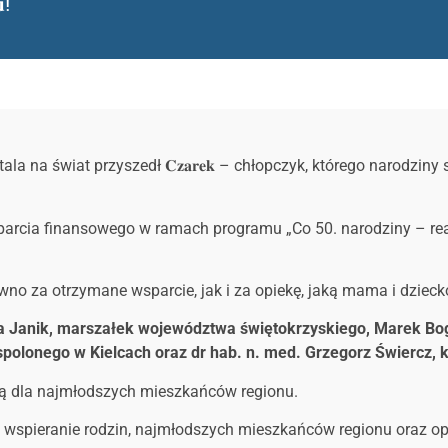
!
ala na świat przyszedł 𝐂𝐳𝐚𝐫𝐞𝐤 – chłopczyk, którego narodz
arcia finansowego w ramach programu „Co 50. narodziny – realne w
wno za otrzymane wsparcie, jak i za opiekę, jaką mama i dzieck
a Janik, marszałek województwa świętokrzyskiego, Marek Bo
olonego w Kielcach oraz dr hab. n. med. Grzegorz Świercz, kie
ą dla najmłodszych mieszkańców regionu.
spieranie rodzin, najmłodszych mieszkańców regionu oraz opi