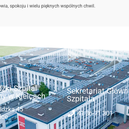
wia, spokoju i wielu pięknych wspólnych chwil.
zki Szpital
Sekretariat Główn
ny w Kielcach
Szpitala
ldzka 45
41 36-71 301
lce