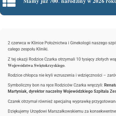
𝐌𝐚𝐦𝐲 𝐣𝐮𝐳̇ 𝟕𝟎𝟎. 𝐧𝐚𝐫𝐨𝐝𝐳𝐢𝐧𝐲 𝐰 𝟐𝟎𝟐𝟔 𝐫𝐨𝐤
2 czerwca w Klinice Położnictwa i Ginekologii naszego szpit
całego zespołu Kliniki.
Z tej okazji Rodzice Czarka otrzymali 10 tysięcy złotych wsp
𝐖𝐨𝐣𝐞𝐰𝐨́𝐝𝐳𝐭𝐰𝐚 𝐒́𝐰𝐢𝐞̨𝐭𝐨𝐤𝐫𝐳𝐲𝐬𝐤𝐢𝐞𝐠𝐨.
Rodzice chłopca nie kryli wzruszenia i wdzięczności – zaró
Symboliczny bon na ręce Rodziców Czarka wręczyli:
Renat
Martyniak, dyrektor naczelny Wojewódzkiego Szpitala Zesp
Czarek otrzymał również specjalną wyprawkę przygotowan
Dziękujemy Urzędowi Marszałkowskiemu za konsekwentne w