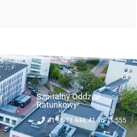
y
Szpitalny Oddział
Ratunkowy
41 36-71 444, 41 36-71 555