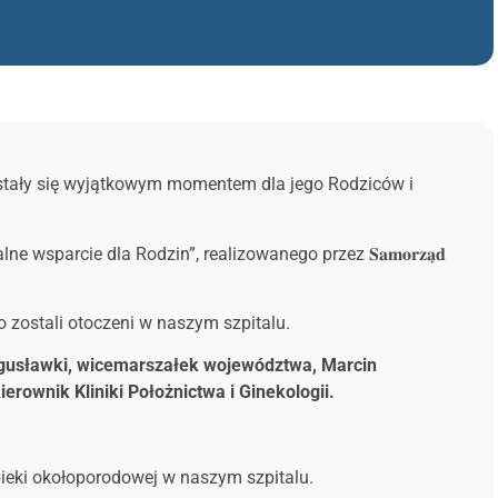
iny stały się wyjątkowym momentem dla jego Rodziców i
sparcie dla Rodzin”, realizowanego przez 𝐒𝐚𝐦𝐨𝐫𝐳𝐚̨𝐝
o zostali otoczeni w naszym szpitalu.
gusławki, wicemarszałek województwa, Marcin
rownik Kliniki Położnictwa i Ginekologii.
eki okołoporodowej w naszym szpitalu.