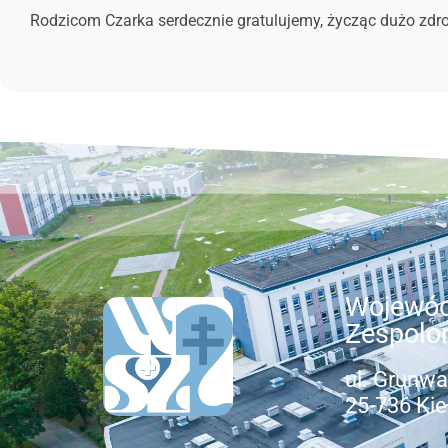
Rodzicom Czarka serdecznie gratulujemy, życząc dużo zdro
Wojewód
Zespolo
ul. Grunwa
25-736 Kie