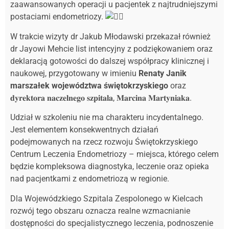
zaawansowanych operacji u pacjentek z najtrudniejszymi
postaciami endometriozy.
W trakcie wizyty dr Jakub Młodawski przekazał również
dr Jayowi Mehcie list intencyjny z podziękowaniem oraz
deklaracją gotowości do dalszej współpracy klinicznej i
naukowej, przygotowany w imieniu
Renaty Janik
marszałek województwa świętokrzyskiego
oraz
𝐝𝐲𝐫𝐞𝐤𝐭𝐨𝐫𝐚 𝐧𝐚𝐜𝐳𝐞𝐥𝐧𝐞𝐠𝐨 𝐬𝐳𝐩𝐢𝐭𝐚𝐥𝐚, 𝐌𝐚𝐫𝐜𝐢𝐧𝐚 𝐌𝐚𝐫𝐭𝐲𝐧𝐢𝐚𝐤𝐚.
Udział w szkoleniu nie ma charakteru incydentalnego.
Jest elementem konsekwentnych działań
podejmowanych na rzecz rozwoju Świętokrzyskiego
Centrum Leczenia Endometriozy – miejsca, którego celem
będzie kompleksowa diagnostyka, leczenie oraz opieka
nad pacjentkami z endometriozą w regionie.
Dla Wojewódzkiego Szpitala Zespolonego w Kielcach
rozwój tego obszaru oznacza realne wzmacnianie
dostępności do specjalistycznego leczenia, podnoszenie