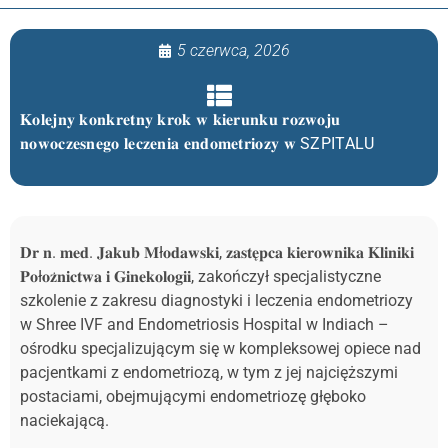
5 czerwca, 2026
𝐊𝐨𝐥𝐞𝐣𝐧𝐲 𝐤𝐨𝐧𝐤𝐫𝐞𝐭𝐧𝐲 𝐤𝐫𝐨𝐤 𝐰 𝐤𝐢𝐞𝐫𝐮𝐧𝐤𝐮 𝐫𝐨𝐳𝐰𝐨𝐣𝐮
𝐧𝐨𝐰𝐨𝐜𝐳𝐞𝐬𝐧𝐞𝐠𝐨 𝐥𝐞𝐜𝐳𝐞𝐧𝐢𝐚 𝐞𝐧𝐝𝐨𝐦𝐞𝐭𝐫𝐢𝐨𝐳𝐲 𝐰 SZPITALU
𝐃𝐫 𝐧. 𝐦𝐞𝐝. 𝐉𝐚𝐤𝐮𝐛 𝐌ł𝐨𝐝𝐚𝐰𝐬𝐤𝐢, 𝐳𝐚𝐬𝐭𝐞̨𝐩𝐜𝐚 𝐤𝐢𝐞𝐫𝐨𝐰𝐧𝐢𝐤𝐚 𝐊𝐥𝐢𝐧𝐢𝐤𝐢
𝐏𝐨ł𝐨𝐳̇𝐧𝐢𝐜𝐭𝐰𝐚 𝐢 𝐆𝐢𝐧𝐞𝐤𝐨𝐥𝐨𝐠𝐢𝐢, zakończył specjalistyczne
szkolenie z zakresu diagnostyki i leczenia endometriozy
w Shree IVF and Endometriosis Hospital w Indiach –
ośrodku specjalizującym się w kompleksowej opiece nad
pacjentkami z endometriozą, w tym z jej najcięższymi
postaciami, obejmującymi endometriozę głęboko
naciekającą.