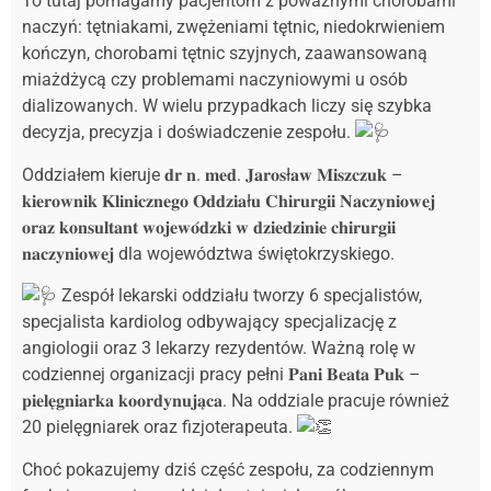
To tutaj pomagamy pacjentom z poważnymi chorobami
naczyń: tętniakami, zwężeniami tętnic, niedokrwieniem
kończyn, chorobami tętnic szyjnych, zaawansowaną
miażdżycą czy problemami naczyniowymi u osób
dializowanych. W wielu przypadkach liczy się szybka
decyzja, precyzja i doświadczenie zespołu.
Oddziałem kieruje 𝐝𝐫 𝐧. 𝐦𝐞𝐝. 𝐉𝐚𝐫𝐨𝐬ł𝐚𝐰 𝐌𝐢𝐬𝐳𝐜𝐳𝐮𝐤 –
𝐤𝐢𝐞𝐫𝐨𝐰𝐧𝐢𝐤 𝐊𝐥𝐢𝐧𝐢𝐜𝐳𝐧𝐞𝐠𝐨 𝐎𝐝𝐝𝐳𝐢𝐚ł𝐮 𝐂𝐡𝐢𝐫𝐮𝐫𝐠𝐢𝐢 𝐍𝐚𝐜𝐳𝐲𝐧𝐢𝐨𝐰𝐞𝐣
𝐨𝐫𝐚𝐳 𝐤𝐨𝐧𝐬𝐮𝐥𝐭𝐚𝐧𝐭 𝐰𝐨𝐣𝐞𝐰𝐨́𝐝𝐳𝐤𝐢 𝐰 𝐝𝐳𝐢𝐞𝐝𝐳𝐢𝐧𝐢𝐞 𝐜𝐡𝐢𝐫𝐮𝐫𝐠𝐢𝐢
𝐧𝐚𝐜𝐳𝐲𝐧𝐢𝐨𝐰𝐞𝐣 dla województwa świętokrzyskiego.
Zespół lekarski oddziału tworzy 6 specjalistów,
specjalista kardiolog odbywający specjalizację z
angiologii oraz 3 lekarzy rezydentów. Ważną rolę w
codziennej organizacji pracy pełni 𝐏𝐚𝐧𝐢 𝐁𝐞𝐚𝐭𝐚 𝐏𝐮𝐤 –
𝐩𝐢𝐞𝐥𝐞̨𝐠𝐧𝐢𝐚𝐫𝐤𝐚 𝐤𝐨𝐨𝐫𝐝𝐲𝐧𝐮𝐣𝐚̨𝐜𝐚. Na oddziale pracuje również
20 pielęgniarek oraz fizjoterapeuta.
Choć pokazujemy dziś część zespołu, za codziennym