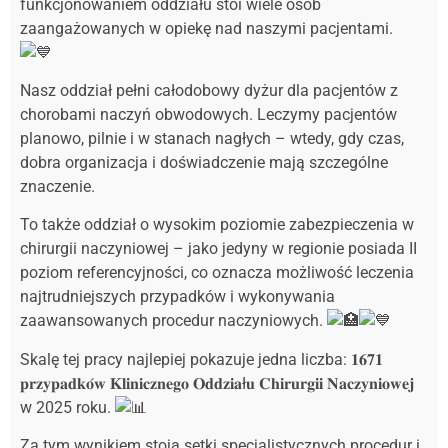
funkcjonowaniem oddziału stoi wiele osób
zaangażowanych w opiekę nad naszymi pacjentami.
Nasz oddział pełni całodobowy dyżur dla pacjentów z
chorobami naczyń obwodowych. Leczymy pacjentów
planowo, pilnie i w stanach nagłych – wtedy, gdy czas,
dobra organizacja i doświadczenie mają szczególne
znaczenie.
To także oddział o wysokim poziomie zabezpieczenia w
chirurgii naczyniowej – jako jedyny w regionie posiada II
poziom referencyjności, co oznacza możliwość leczenia
najtrudniejszych przypadków i wykonywania
zaawansowanych procedur naczyniowych.
Skalę tej pracy najlepiej pokazuje jedna liczba: 𝟏𝟔𝟕𝟏
𝐩𝐫𝐳𝐲𝐩𝐚𝐝𝐤𝐨́𝐰 𝐊𝐥𝐢𝐧𝐢𝐜𝐳𝐧𝐞𝐠𝐨 𝐎𝐝𝐝𝐳𝐢𝐚ł𝐮 𝐂𝐡𝐢𝐫𝐮𝐫𝐠𝐢𝐢 𝐍𝐚𝐜𝐳𝐲𝐧𝐢𝐨𝐰𝐞𝐣
w 2025 roku.
Za tym wynikiem stoją setki specjalistycznych procedur i