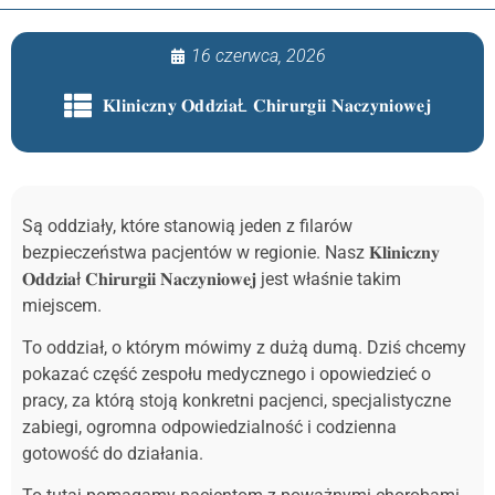
16 czerwca, 2026
𝐊𝐥𝐢𝐧𝐢𝐜𝐳𝐧𝐲 𝐎𝐝𝐝𝐳𝐢𝐚Ł 𝐂𝐡𝐢𝐫𝐮𝐫𝐠𝐢𝐢 𝐍𝐚𝐜𝐳𝐲𝐧𝐢𝐨𝐰𝐞𝐣
Są oddziały, które stanowią jeden z filarów
bezpieczeństwa pacjentów w regionie. Nasz 𝐊𝐥𝐢𝐧𝐢𝐜𝐳𝐧𝐲
𝐎𝐝𝐝𝐳𝐢𝐚ł 𝐂𝐡𝐢𝐫𝐮𝐫𝐠𝐢𝐢 𝐍𝐚𝐜𝐳𝐲𝐧𝐢𝐨𝐰𝐞𝐣 jest właśnie takim
miejscem.
To oddział, o którym mówimy z dużą dumą. Dziś chcemy
pokazać część zespołu medycznego i opowiedzieć o
pracy, za którą stoją konkretni pacjenci, specjalistyczne
zabiegi, ogromna odpowiedzialność i codzienna
gotowość do działania.