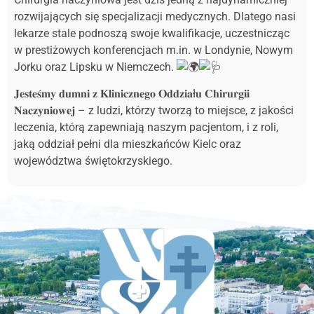
rozwijających się specjalizacji medycznych. Dlatego nasi
lekarze stale podnoszą swoje kwalifikacje, uczestnicząc
w prestiżowych konferencjach m.in. w Londynie, Nowym
Jorku oraz Lipsku w Niemczech.
𝐉𝐞𝐬𝐭𝐞𝐬́𝐦𝐲 𝐝𝐮𝐦𝐧𝐢 𝐳 𝐊𝐥𝐢𝐧𝐢𝐜𝐳𝐧𝐞𝐠𝐨 𝐎𝐝𝐝𝐳𝐢𝐚ł𝐮 𝐂𝐡𝐢𝐫𝐮𝐫𝐠𝐢𝐢
𝐍𝐚𝐜𝐳𝐲𝐧𝐢𝐨𝐰𝐞𝐣 – z ludzi, którzy tworzą to miejsce, z jakości
leczenia, którą zapewniają naszym pacjentom, i z roli,
jaką oddział pełni dla mieszkańców Kielc oraz
województwa świętokrzyskiego.