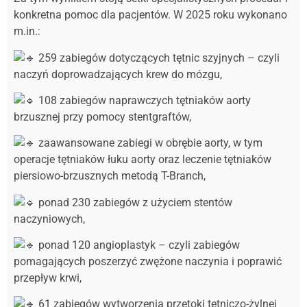
konkretna pomoc dla pacjentów. W 2025 roku wykonano
m.in.:
259 zabiegów dotyczących tętnic szyjnych – czyli
naczyń doprowadzających krew do mózgu,
108 zabiegów naprawczych tętniaków aorty
brzusznej przy pomocy stentgraftów,
zaawansowane zabiegi w obrębie aorty, w tym
operacje tętniaków łuku aorty oraz leczenie tętniaków
piersiowo-brzusznych metodą T-Branch,
ponad 230 zabiegów z użyciem stentów
naczyniowych,
ponad 120 angioplastyk – czyli zabiegów
pomagających poszerzyć zwężone naczynia i poprawić
przepływ krwi,
61 zabiegów wytworzenia przetoki tętniczo-żylnej