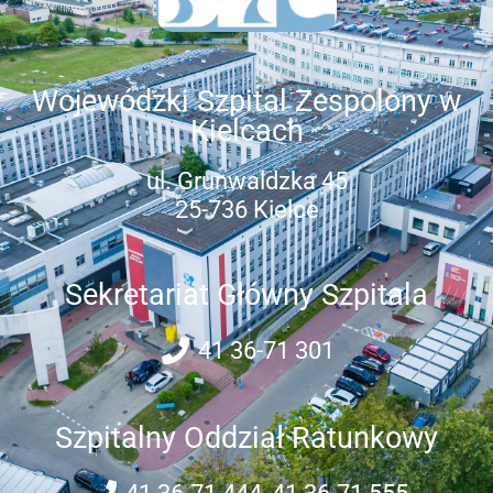
Wojewódzki Szpital Zespolony w
Kielcach
ul. Grunwaldzka 45
25-736 Kielce
Sekretariat Główny Szpitala
41 36-71 301
Szpitalny Oddział Ratunkowy
41 36-71 444, 41 36-71 555